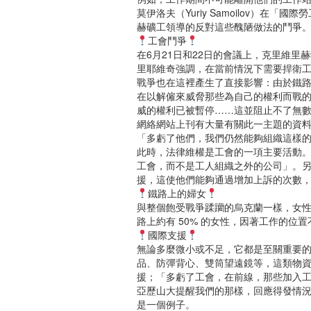
莫伊洛夫（Yuriy Samoilov）
赫礦工領導的反對這些醜陋做法的鬥爭
工會鬥爭
在6月21日和22日的會議上，克里維里
里耶維奇強調，在當前情況下需要捍衛
戰爭也在這裡產生了直接影響：由於鐵路
在以解僱來威脅那些為自己的權利而戰
威的權利已被暫停……這並阻止不了無
網絡網站上刊有大量有關此一主題的資
「多虧了他們，我們仍然能夠組織這樣
此時，法律維權是工會的一項主要活動
工會，而不是工人組織之外的公司」。
援，這使他們能夠通過增加上訴的次數
鐵路上的婦女
與整個飽受戰爭蹂躪的烏克蘭一樣，女
路上約有 50% 的女性，因著工作的位
國際支援
無論多麼微小或不足，它都是至關重要
品、防彈背心、雙筒望遠鏡等，這類物
援；「多虧了工會，在前線，那些加入
亞歷山大提醒我們的那樣，回應得發情況，例
是一個例子。