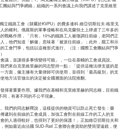
在「國際勞工團結與鬥爭網絡」組織的一系列會議上向我們講述了克里維里
。
赫獨立鐵路工會（隸屬於KVPU）的費多連科·維亞切斯拉夫‧格里戈
工人的權利。俄羅斯的軍事侵略和在烏克蘭領土上肆虐了三年多的
的戰略作用，「只有」10%的鐵路工人被徵調往前線，老闆們正
的人，他們知道「解僱」意味著「被派往前線」；此外，罷工和示
數的工會鬥爭，包括以這種形式進行。（注：國際工會團結與鬥爭
料）
的會議，並讓很多事情變得可能」，一位在基輔的工會成員說。
。我們來自克里維里赫的同志堅持一點：「提供這種法律支援的是
另一方面，僱主擁有大量律師可供使用，並得到「最高級別」的支
，使地方法官做出的決定被全國層面的法院推翻。
性發揮著重要作用。據我們在基輔和克里維里赫的同志稱，目前鐵
置不同，有著不同的不公平現象。
的。我們的同志解釋說，這樣提供的物資可以防止死亡發生：藥
資傳遞到在前線的工會成員，加強工會對在前線工作的工人的支
工會的人過得較好，也得到了更好的保護！」正如維亞切斯拉夫和
如最近由法國 SUD-Rail 工會聯合會資助的雙筒望遠鏡，便