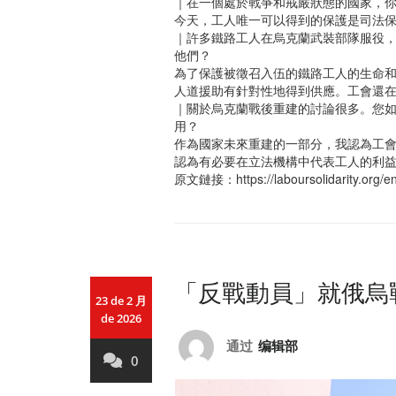
｜在一個處於戰爭和戒嚴狀態的國家，
今天，工人唯一可以得到的保護是司法
｜許多鐵路工人在烏克蘭武裝部隊服役
他們？
為了保護被徵召入伍的鐵路工人的生命
人道援助有針對性地得到供應。工會還
｜關於烏克蘭戰後重建的討論很多。您
用？
作為國家未來重建的一部分，我認為工
認為有必要在立法機構中代表工人的利
原文鏈接：https://laboursolidarity.org/en
「反戰動員」就俄烏
23 de 2 月
de 2026
通过
编辑部
0