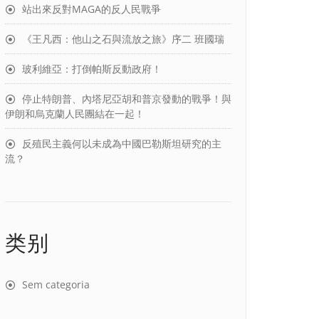
站出來反對MAGA的反人民戰爭
《王凡西：他山之石與流放之旅》序二 班國瑞
玻利維亞：打倒帕斯反動政府！
停止特朗普、內塔尼亞胡和普京發動的戰爭！與
伊朗和烏克蘭人民團結在一起！
反殖民主義何以未成為中國巴勒斯坦研究的主
流？
类别
Sem categoria