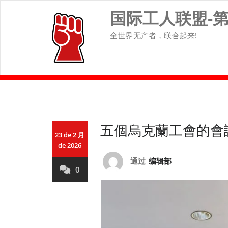
Skip
国际工人联盟-
to
content
全世界无产者，联合起来!
五個烏克蘭工會的會
23 de 2 月
de 2026
通过
编辑部
0