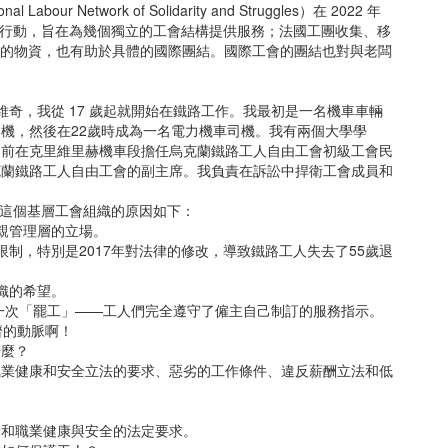
our Network of Solidarity and Struggles）在 2022 年
團結行動，旨在為幾個獨立的工會結構提供服務；法國工團收集、移
PU的物資，也有助於具體的國際團結。國際工會的團結也對與老闆
維奇，我從 17 歲起就開始在鐵路工作。我最初是一名機車車輛
機，然後在22歲時成為一名電力機車司機。我有兩個大學學
目前在克里維里赫機車段擔任烏克蘭鐵路工人自由工會初級工會民
克蘭鐵路工人自由工會的副主席。我負責在訴訟中捍衛工會成員和
成立這個基層工會組織的原因如下：
親管理層的立場。
制，特別是2017年對法律的修改，導致鐵路工人失去了55歲退
織的希望。
了一次「罷工」——工人們完全遵守了僱主自己制訂的服務指示。
濟的動脈啊！
什麼？
職業健康和安全立法的要求、惡劣的工作條件、違反薪酬立法和低
酬和職業健康與安全的法定要求。