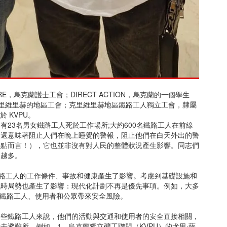
ARE，烏克蘭護士工會；DIRECT ACTION，烏克蘭的一個學生
克里維里赫的地區工會；克里維里赫地區鐵路工人獨立工會，隸屬
 KVPU。
23名男女鐵路工人死於工作場所;大約600名鐵路工人在前線
略還意味著阻止人們在晚上睡覺的警報，阻止他們在白天外出的警
一點而言！），它也並非沒有對人民的整體狀況產生影響。同志們
來越多。
對鐵路工人的工作條件、事故和健康產生了影響。考慮到基礎設施和
戰時局勢也產生了影響：現代化計劃不再是優先事項。例如，大多
，給鐵路工人、使用者和公眾帶來安全風險。
一些鐵路工人來說，他們的活動與交通和使用者的安全直接相關，
去避難所。例如，1。烏克蘭獨立礦工聯盟（KVPU）的尤里‧薩