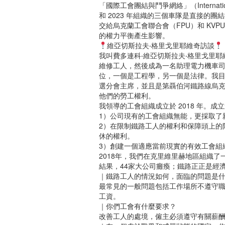
「國際工會團結與鬥爭網絡」（International Lab
和 2023 年組織的三個車隊是直接的
交給烏克蘭工會聯合會（FPU）和 KV
的權力平衡產生影響。
維亞切斯拉夫‧格里戈里耶維奇訪談
我叫費多連科‧維亞切斯拉夫‧格里戈里耶
維修工人，然後成為一名助理電力機車司
位，一個是工程學，另一個是法律。我
選分會主席，並且是第聶伯河鐵路線烏
他們的勞工權利。
我領導的工會組織成立於 2018 年。
1）公司現有的工會組織無能，更採取了
2）在限制鐵路工人的權利和保障頭上的限
休的權利。
3）創建一個適應當前現實的有效工會組
2018年，我們在克里維里赫地區組織
結果，44家大公司癱瘓；鐵路正正是經
｜鐵路工人的情況如何，面臨的問題是
最常見的一般問題包括工作場所不遵守
工資。
｜你們工會有什麼要求？
改善工人的處境，僱主必須遵守有關薪