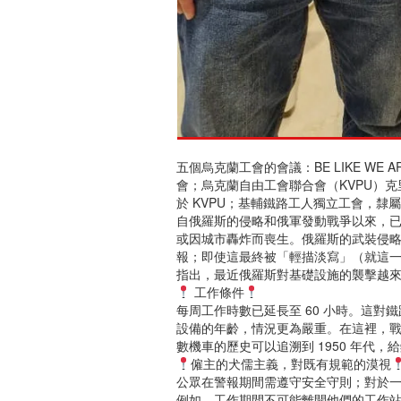
五個烏克蘭工會的會議：BE LIKE WE 
會；烏克蘭自由工會聯合會（KVPU）
於 KVPU；基輔鐵路工人獨立工會，隸屬於
自俄羅斯的侵略和俄軍發動戰爭以來，已有
或因城市轟炸而喪生。俄羅斯的武裝侵
報；即使這最終被「輕描淡寫」（就這
指出，最近俄羅斯對基礎設施的襲擊越
工作條件
每周工作時數已延長至 60 小時。這
設備的年齡，情況更為嚴重。在這裡，
數機車的歷史可以追溯到 1950 年代
僱主的犬儒主義，對既有規範的漠視
公眾在警報期間需遵守安全守則；對於
例如，工作期間不可能離開他們的工作站