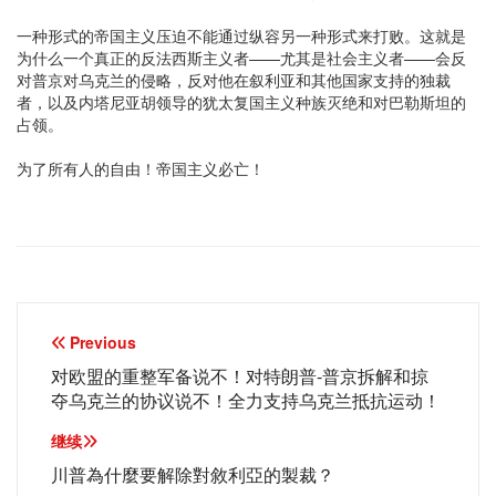
一种形式的帝国主义压迫不能通过纵容另一种形式来打败。这就是
为什么一个真正的反法西斯主义者——尤其是社会主义者——会反
对普京对乌克兰的侵略，反对他在叙利亚和其他国家支持的独裁
者，以及内塔尼亚胡领导的犹太复国主义种族灭绝和对巴勒斯坦的
占领。
为了所有人的自由！帝国主义必亡！
文
Previous
章
对欧盟的重整军备说不！对特朗普-普京拆解和掠
夺乌克兰的协议说不！全力支持乌克兰抵抗运动！
导
继续
航
川普為什麼要解除對敘利亞的製裁？