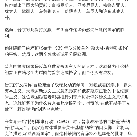
族也做出了巨大的贡献：白俄罗斯人、亚美尼亚人、格鲁吉亚人、
犹太人、鞑靼人、乌兹别克人、哈萨克人、车臣人和许多其他人
种。
然而，普京对此保持沉默，试图篡夺这些仍然受压迫的国家的胜
利。
他还隐瞒了纳粹扩张始于 1939 年瓜分波兰的“斯大林-希特勒条约”
的事实。然后，这两个独裁者试图分裂欧洲。
普京的警察国家是反革命世界帝国主义的新支柱，这就是为什么特
朗普正在竭尽全力试图与普京达成协议，但至今没有成功。
普京的“反纳粹”言论掩盖了极端反动的倾向：对独裁者的崇拜、寡头
资本主义、大俄罗斯沙文主义意识形态和俄罗斯东正教的中世纪蒙
昧主义。这位俄国独裁者积极推行列宁严厉批评的沙文主义意识形
态。这就解释了为什么普京如此憎恨列宁，指责他“在俄罗斯手下安
放了一颗炸弹”和“制造乌克兰”。
在宣布开始“特别军事行动”（SVO） 时，普京表示他的目标是“去纳
粹化”乌克兰。俄罗斯媒体重复着关于基辅“纳粹”的口头禅，并将乌
克兰描述为“法西斯国家”，但这种笨拙的言辞经不起丝毫的批评。乌