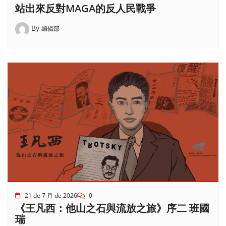
站出來反對MAGA的反人民戰爭
By
编辑部
21 de 7 月 de 2026
0
《王凡西：他山之石與流放之旅》序二 班國
瑞