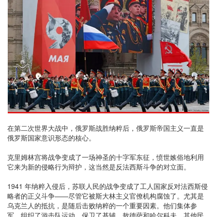
在第二次世界大战中，俄罗斯战胜纳粹后，俄罗斯帝国主义一直是
俄罗斯国家意识形态的核心。
克里姆林宫将战争变成了一场神圣的十字军东征，愤世嫉俗地利用
它来为新的侵略行为辩护，这当然是反法西斯斗争的对立面。
1941 年纳粹入侵后，苏联人民的战争变成了工人国家反对法西斯侵
略者的正义斗争——尽管它被斯大林主义官僚机构腐蚀了。尤其是
乌克兰人的抵抗，是随后击败纳粹的一个重要因素。他们集体参
军，组织了游击队运动，保卫了基辅、敖德萨和哈尔科夫。其他民