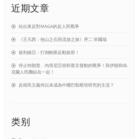
近期文章
站出來反對MAGA的反人民戰爭
《王凡西：他山之石與流放之旅》序二 班國瑞
玻利維亞：打倒帕斯反動政府！
停止特朗普、內塔尼亞胡和普京發動的戰爭！與伊朗和烏
克蘭人民團結在一起！
反殖民主義何以未成為中國巴勒斯坦研究的主流？
类别