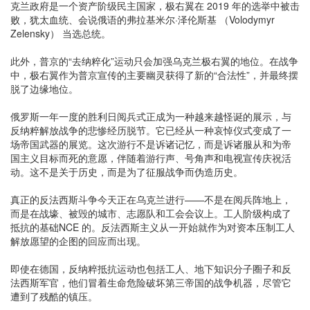
克兰政府是一个资产阶级民主国家，极右翼在 2019 年的选举中被击
败，犹太血统、会说俄语的弗拉基米尔·泽伦斯基 （Volodymyr
Zelensky） 当选总统。
此外，普京的“去纳粹化”运动只会加强乌克兰极右翼的地位。在战争
中，极右翼作为普京宣传的主要幽灵获得了新的“合法性”，并最终摆
脱了边缘地位。
俄罗斯一年一度的胜利日阅兵式正成为一种越来越怪诞的展示，与
反纳粹解放战争的悲惨经历脱节。它已经从一种哀悼仪式变成了一
场帝国武器的展览。这次游行不是诉诸记忆，而是诉诸服从和为帝
国主义目标而死的意愿，伴随着游行声、号角声和电视宣传庆祝活
动。这不是关于历史，而是为了征服战争而伪造历史。
真正的反法西斯斗争今天正在乌克兰进行——不是在阅兵阵地上，
而是在战壕、被毁的城市、志愿队和工会会议上。工人阶级构成了
抵抗的基础NCE 的。反法西斯主义从一开始就作为对资本压制工人
解放愿望的企图的回应而出现。
即使在德国，反纳粹抵抗运动也包括工人、地下知识分子圈子和反
法西斯军官，他们冒着生命危险破坏第三帝国的战争机器，尽管它
遭到了残酷的镇压。