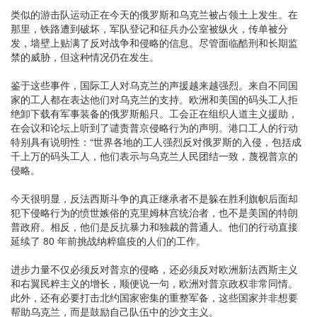
类似的游击队运动正在今天的俄罗斯和乌克兰被占领土上发生。在
那里，铁路遭到破坏，军队登记和征兵办公室被纵火，传单被分
发，墙壁上贴满了反对战争和侵略的信息。尽管面临酷刑和长期监
禁的威胁，但这种情况仍在发生。
鉴于这些事件，国际工人对乌克兰的声援越来越强烈。来自不同国
家的工人都在表达他们对乌克兰的支持。欧洲和美国的码头工人拒
绝卸下载有军事装备的俄罗斯船只。工会正在组织人道主义援助，
在会议和论坛上听到了谴责普京侵略行为的声明。港口工人的行动
特别具有说明性：“世界各地的工人强烈反对俄罗斯的入侵，包括成
千上万的码头工人，他们表示与乌克兰人民团结一致，蔑视普京的
侵略。
今天很明显，反法西斯斗争的真正继承者不是躲在胜利旗帜后面却
犯下侵略行为的愤世嫉俗的克里姆林宫统治者，也不是美国的特朗
普政府。相反，他们是反抗暴力和独裁的普通人。他们的行动直接
延续了 80 年前挑战纳粹瘟疫的人们的工作。
进步力量不仅必须反对普京的侵略，还必须反对欧洲新法西斯主义
和右翼民粹主义的增长，顺便说一句，欧洲对普京政权非常同情。
此外，还有必要打击北约国家密集的重整军备，这些国家并非想要
帮助乌克兰，而是鼓励自己队伍中的沙文主义。