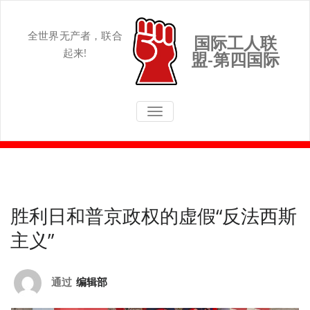
Skip
to
content
全世界无产者，联合
国际工人联
起来!
盟-第四国际
切换导航
胜利日和普京政权的虚假“反法西斯
主义”
通过
编辑部