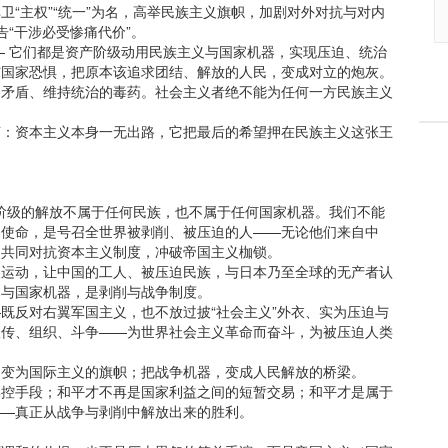
卫“主权”“统一”为名，高举民族主义旗帜，加剧对外对抗与对内
告“干涉必受惨痛代价”。
— 它们都是资产阶级动用民族主义与国家机器，实现压迫、统治
与国家恐惧，把原本该追求团结、解放的人民，变成对立的炮灰。
移矛盾、维持统治的毒药。社会主义者绝不能为任何一方民族主义
言：资本主义本身一无出路，它把最后的希望押在民族主义这张王
无产阶级的解放不属于任何民族，也不属于任何国家机器。我们不能
的使命，是号召全世界被剥削、被压迫的人——无论他们来自中
，共同对抗资本主义制度，冲破帝国主义枷锁。
义运动，让中国的工人、被压迫民族，与日本乃至全球的无产者认
本与国家机器，是剥削与战争制度。
既反对右翼军国主义，也不放过披“社会主义”外衣、实为压迫与
宣传、组织、斗争——为世界社会主义革命而奋斗，为被压迫人类
，变为国际主义的旗帜；把战争机器，变成人民解放的桥梁。
操控手段；和平才不再是国家利益之间的短暂交易；和平才是属于
——真正从战争与剥削中解放出来的胜利。