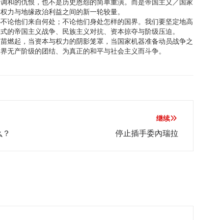
可调和的仇恨，也不是历史恩怨的简单重演。而是帝国主义／国家
、权力与地缘政治利益之间的新一轮较量。
—不论他们来自何处；不论他们身处怎样的国界。我们要坚定地高
形式的帝国主义战争、民族主义对抗、资本掠夺与阶级压迫。
火苗燃起，当资本与权力的阴影笼罩，当国家机器准备动员战争之
世界无产阶级的团结、为真正的和平与社会主义而斗争。
继续
么？
停止插手委內瑞拉