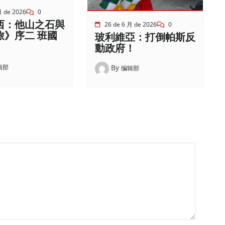
月 de 2026
0
西：他山之石與
26 de 6 月 de 2026
0
旅》序二 班國
玻利維亞：打倒帕斯反
動政府！
辑部
By
编辑部