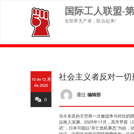
Skip
国际工人联盟-
to
content
全世界无产者，联合起来!
社会主义者反对一切
10 de 12 月
de 2025
通过
编辑部
0
当今东亚的天空再一次被战争与对抗的
运推入深渊。2025年11月，高市早苗
武”，日本可能以“存亡危机事态”为由
抗议。中国外交部与国防部警告称：任何对