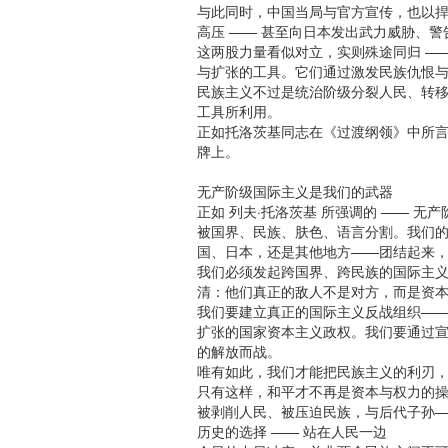
与此同时，中国当局与官方宣传，也以捍
高压 —— 甚至向日本发出武力威胁、警
这两股力量看似对立，实则殊途同归 —
与扩张的工具。它们通过激发民族仇恨
民族主义不过是统治阶级分裂人民、转
工具所利用。
正如托洛茨基同志在《过渡纲领》中所
牌上。
无产阶级国际主义是我们的武器
正如 列夫·托洛茨基 所强调的 —— 
被国界、民族、肤色、语言分割。我们
国、日本，还是其他地方——团结起来
我们必须发起跨国界、跨民族的国际主
清：他们真正的敌人不是对方，而是资
我们要建立真正的国际主义反战组织——
扩张的国家资本主义政权。我们要通过
的解放而战。
唯有如此，我们才能把民族主义的利刃
只有这样，和平才不再是资本与权力的
被剥削人民、被压迫民族，与后代子孙
历史的选择 —— 站在人民一边