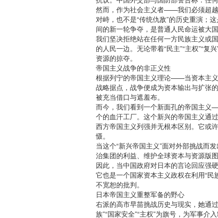
然而，作为社会主义者——我们必须超越
对峙，也不是“传统仇敌”的历史重演；
间的新一轮争夺，是普通人民命运被大
我们坚决拒绝站在任何一方民族主义或国
的人民一边。无论带着“民主”“主权”“
资源的掠夺。
帝国主义战争的非正义性
根据列宁的帝国主义理论——当资本主
战略据点，战争便成为资本输出与扩张的工
被充当借口与遮羞布。
而今，我们看到一个新面孔的帝国主义—
个的血汗工厂。这个新兴的帝国主义通
西方帝国主义列强并无根本区别。它或许
慑。
当这个“新兴帝国主义”面对外部挑战而
治集团的利益、维护全球资本与资源版
因此，当中国政府对日本的言论回应强硬
它也是一个国家资本主义政权在利用“民
不宽恕的批判。
日本帝国主义重整军备的野心
右派的高市早苗挑战历史与现实，她通过强
族”“国家安全”“主权”为旗号，为军事介