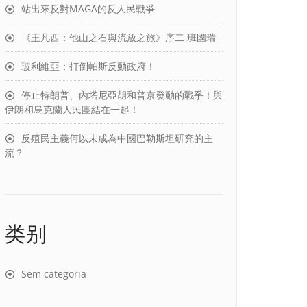
站出來反對MAGA的反人民戰爭
《王凡西：他山之石與流放之旅》序二 班國瑞
玻利維亞：打倒帕斯反動政府！
停止特朗普、內塔尼亞胡和普京發動的戰爭！與
伊朗和烏克蘭人民團結在一起！
反殖民主義何以未成為中國巴勒斯坦研究的主
流？
类别
Sem categoria