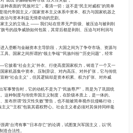
这种表面的“民族对立”，看清一切：这不是“民主对威权”的简单
这是现代帝国主义／国家资本主义体系中资本、权力与国家机器之
国政治与资本利益无情牵动的悲剧。
家主义的立场上 —— 我们站在世界无产阶级、被压迫与被剥削
复兴”旗号的战争威胁如何包装，其背后都是剥削、压迫与对利润与
义进入垄断与金融资本主导阶段，大国之间为了争夺市场、资源与
具。国家之间所谓的“领土争端”“民族纠纷”“历史问题”，经常
—它披着“社会主义”外衣、行使高度国家权力，铸造了一个又一
过国家机器集中资本、压制异议、对内高压、对外扩张，它与传统
宣称“社会主义”，但其逻辑却是资本积累、权力扩张、对外威
发出军事警告时，它的动机不是为了“民族尊严”，而是为了巩固统
图。这种制度与传统帝国主义制度，在阶级本质上，是一体的。
、发布所谓“毁灭性失败”警告，也不能被简单视作抗侵略行动；
族主义”“主权”包装其霸权野心。社会主义者必须对其保持同样毫
调“台湾有事”“日本存亡”的论调，试图复兴军国主义，以“民
入制造合法性。