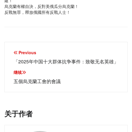
建！
烏克蘭有權自決，反對美俄瓜分烏克蘭！
反戰無罪，釋放俄國所有反戰人士！
文
Previous
章
「2025年中国十大群体抗争事件：致敬无名英雄」
导
继续
航
五個烏克蘭工會的會議
关于作者