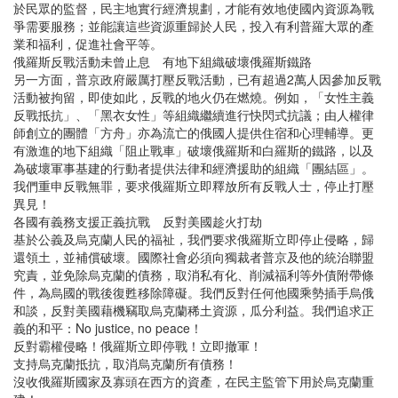
於民眾的監督，民主地實行經濟規劃，才能有效地使國內資源為戰
爭需要服務；並能讓這些資源重歸於人民，投入有利普羅大眾的產
業和福利，促進社會平等。
俄羅斯反戰活動未曾止息 有地下組織破壞俄羅斯鐵路
另一方面，普京政府嚴厲打壓反戰活動，已有超過2萬人因參加反戰
活動被拘留，即使如此，反戰的地火仍在燃燒。例如，「女性主義
反戰抵抗」、「黑衣女性」等組織繼續進行快閃式抗議；由人權律
師創立的團體「方舟」亦為流亡的俄國人提供住宿和心理輔導。更
有激進的地下組織「阻止戰車」破壞俄羅斯和白羅斯的鐵路，以及
為破壞軍事基建的行動者提供法律和經濟援助的組織「團結區」。
我們重申反戰無罪，要求俄羅斯立即釋放所有反戰人士，停止打壓
異見！
各國有義務支援正義抗戰 反對美國趁火打劫
基於公義及烏克蘭人民的福祉，我們要求俄羅斯立即停止侵略，歸
還領土，並補償破壞。國際社會必須向獨裁者普京及他的統治聯盟
究責，並免除烏克蘭的債務，取消私有化、削減福利等外債附帶條
件，為烏國的戰後復甦移除障礙。我們反對任何他國乘勢插手烏俄
和談，反對美國藉機竊取烏克蘭稀土資源，瓜分利益。我們追求正
義的和平：No justice, no peace！
反對霸權侵略！俄羅斯立即停戰！立即撤軍！
支持烏克蘭抵抗，取消烏克蘭所有債務！
沒收俄羅斯國家及寡頭在西方的資產，在民主監管下用於烏克蘭重