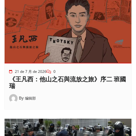
21 de 7 月 de 2026
0
《王凡西：他山之石與流放之旅》序二 班國
瑞
By
编辑部