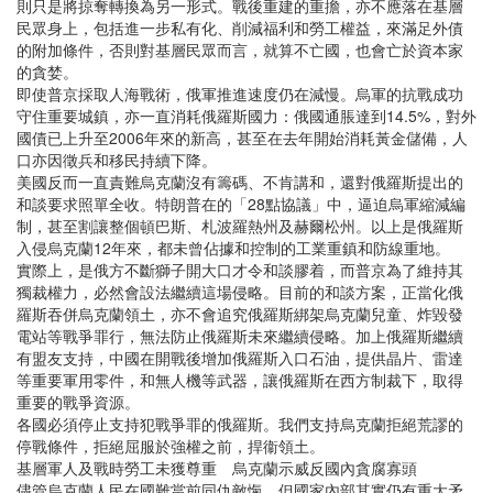
則只是將掠奪轉換為另一形式。戰後重建的重擔，亦不應落在基層
民眾身上，包括進一步私有化、削減福利和勞工權益，來滿足外債
的附加條件，否則對基層民眾而言，就算不亡國，也會亡於資本家
的貪婪。
即使普京採取人海戰術，俄軍推進速度仍在減慢。烏軍的抗戰成功
守住重要城鎮，亦一直消耗俄羅斯國力：俄國通脹達到14.5%，對外
國債已上升至2006年來的新高，甚至在去年開始消耗黃金儲備，人
口亦因徵兵和移民持續下降。
美國反而一直責難烏克蘭沒有籌碼、不肯講和，還對俄羅斯提出的
和談要求照單全收。特朗普在的「28點協議」中，逼迫烏軍縮減編
制，甚至割讓整個頓巴斯、札波羅熱州及赫爾松州。以上是俄羅斯
入侵烏克蘭12年來，都未曾佔據和控制的工業重鎮和防線重地。
實際上，是俄方不斷獅子開大口才令和談膠着，而普京為了維持其
獨裁權力，必然會設法繼續這場侵略。目前的和談方案，正當化俄
羅斯吞併烏克蘭領土，亦不會追究俄羅斯綁架烏克蘭兒童、炸毀發
電站等戰爭罪行，無法防止俄羅斯未來繼續侵略。加上俄羅斯繼續
有盟友支持，中國在開戰後增加俄羅斯入口石油，提供晶片、雷達
等重要軍用零件，和無人機等武器，讓俄羅斯在西方制裁下，取得
重要的戰爭資源。
各國必須停止支持犯戰爭罪的俄羅斯。我們支持烏克蘭拒絕荒謬的
停戰條件，拒絕屈服於強權之前，捍衞領土。
基層軍人及戰時勞工未獲尊重 烏克蘭示威反國內貪腐寡頭
儘管烏克蘭人民在國難當前同仇敵愾，但國家內部其實仍有重大矛