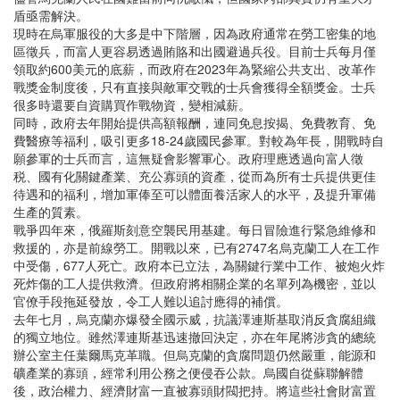
盾亟需解決。
現時在烏軍服役的大多是中下階層，因為政府通常在勞工密集的地
區徵兵，而富人更容易透過賄賂和出國避過兵役。目前士兵每月僅
領取約600美元的底薪，而政府在2023年為緊縮公共支出、改革作
戰獎金制度後，只有直接與敵軍交戰的士兵會獲得全額獎金。士兵
很多時還要自資購買作戰物資，變相減薪。
同時，政府去年開始提供高額報酬，連同免息按揭、免費教育、免
費醫療等福利，吸引更多18-24歲國民參軍。對較為年長，開戰時自
願參軍的士兵而言，這無疑會影響軍心。政府理應透過向富人徵
税、國有化關鍵產業、充公寡頭的資產，從而為所有士兵提供更佳
待遇和的福利，增加軍俸至可以體面養活家人的水平，及提升軍備
生產的質素。
戰爭四年來，俄羅斯刻意空襲民用基建。每日冒險進行緊急維修和
救援的，亦是前線勞工。開戰以來，已有2747名烏克蘭工人在工作
中受傷，677人死亡。政府本已立法，為關鍵行業中工作、被炮火炸
死炸傷的工人提供救濟。但政府將相關企業的名單列為機密，並以
官僚手段拖延發放，令工人難以追討應得的補償。
去年七月，烏克蘭亦爆發全國示威，抗議澤連斯基取消反貪腐組織
的獨立地位。雖然澤連斯基迅速撤回決定，亦在年尾將涉貪的總統
辦公室主任葉爾馬克革職。但烏克蘭的貪腐問題仍然嚴重，能源和
礦產業的寡頭，經常利用公務之便侵吞公款。烏國自從蘇聯解體
後，政治權力、經濟財富一直被寡頭財閥把持。將這些社會財富置