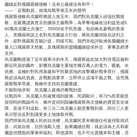
繼續反對俄國霸權侵略！沒有公義便沒有和平！
——「反戰動員」就俄烏戰爭第五年的聲明
俄羅斯侵略烏克蘭即將踏入第五年。我們對烏克蘭人頑強抗戰致
敬，並嚴厲譴責普京的擴張主義戰爭，為爭奪地緣政治利益造成5、
60萬烏克蘭士兵傷亡，55000名平民死傷，包括兩名參戰的香港
人。美國藉和談之名對烏克蘭趁火打劫，將烏克蘭排除在談判之
外，卻對俄羅斯言聽計從，同樣可恥。我們亦批評歐洲各國繼續大
量入口俄羅斯天然氣，及俄羅斯的盟國繼續提供外交、軍事及經濟
支持。
烏克蘭剛渡過了近年最寒冷的冬天，俄羅斯趁此加大對供電設施和
鄰近民居的轟炸，影響烏克蘭主要城市幾百萬人的電力、暖氣、水
供應。這種針對民用基建和平民聚居地的攻擊屬於戰爭罪行，俄羅
斯必須為此負責。反戰動員要求：立即停止這場不義之戰、追究俄
羅斯戰爭罪責、無條件支持烏克蘭重建。
不願割地求和 烏克蘭人疲倦仍奮戰到底
抗戰四年，烏克蘭人民確實感到疲倦。民調顯示，有72%民眾願意
按現時的戰線停火，條件是得到阻嚇俄羅斯再次侵略的實質安全保
障。若達不到這點，有三分二烏克蘭人願意奮戰到底，四分三人更
表示堅決反對割讓更多土地換取停戰。
我們捍衞烏克蘭人民的自決權，烏克蘭民眾有權循任何途徑取得武
器，武裝自衛，抗拒強鄰入侵。如果繼續抗戰，就必須為士兵和家
屬提供體面的軍俸和福利。即使講和，也不可出賣國本和主權，否