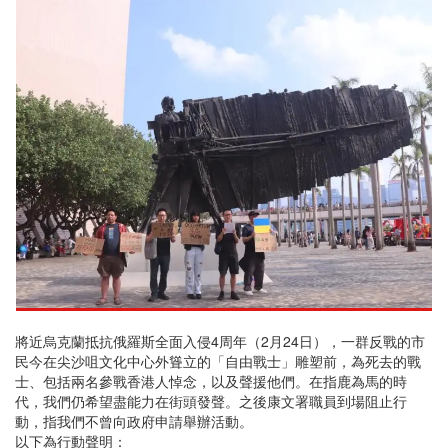
將近烏克蘭抵抗俄羅斯全面入侵4周年（2月24日），一群反戰的市
民今在尖沙咀文化中心外聳立的「自由戰士」雕塑前，為死去的戰
士、包括兩名參戰香港人悼念，以及聲援他們。在指鹿為馬的時
代，我們仍希望盡能力在街頭發聲。之後康文署職員到場阻止行
動，指我們不曾向政府申請舉辦活動。
以下為行動聲明：