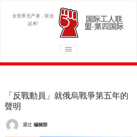
Skip
to
content
全世界无产者，联合
国际工人联
起来!
盟-第四国际
切换导航
「反戰動員」就俄烏戰爭第五年的
聲明
通过
编辑部