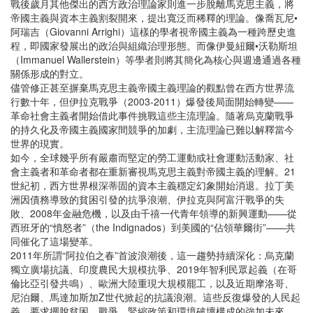
戰後歲月其他傑出的西方政治理論家則進一步脫離馬克思主義，將
帝國主義與資本主義割裂開來，提出寬泛而稀釋的理論。像喬瓦尼•
阿瑞吉（Giovanni Arrighi）這樣的學者視帝國主義為一種跨歷史進
程，即國家發展出的政治與組織治理形態。而像伊曼紐爾•沃勒斯坦
（Immanuel Wallerstein）等學者則將其簡化為核心與週邊通過各種
關係形成的對立。
儘管修正甚至摒棄馬克思主義帝國主義理論的觀點曾在西方世界流
行數十年，但伊拉克戰爭（2003-2011）爆發後局面開始轉變——
革命社會主義者開始借此事件挑戰這些主流理論。隨著烏克蘭戰爭
的持久化及帝國主義國家間競爭的加劇，主流理論已難以解釋當今
世界的現實。
如今，全球幾乎所有嚴肅而堅定的勞工運動或社會運動活動家、社
會主義者和革命者都在重新審視馬克思主義對帝國主義的理解。21
世紀初，西方世界根深蒂固的資本主義穩定幻象開始消退。拉丁美
洲因債務導致的貧困引發的抗爭浪潮、伊拉克與阿富汗戰爭的失
敗、2008年金融危機，以及由千禧一代青年領導的新興運動——從
西班牙的“憤怒者”（the Indignados）到美國的“佔領華爾街”——共
同催化了這場變革。
2011年所謂“阿拉伯之春”首波浪潮後，這一趨勢持續深化：烏克蘭
獨立廣場抗議、印度農民大規模抗爭、2019年智利民眾起義（在哥
倫比亞引發共鳴）、歐洲大陸重現大規模罷工，以及近期摩洛哥、
尼泊爾、馬達加斯加Z世代掀起的抗議浪潮。這些反復爆發的人民起
義，要求擺脫貧困、戰爭、緊縮政策和環境破壞構成的強加未來。