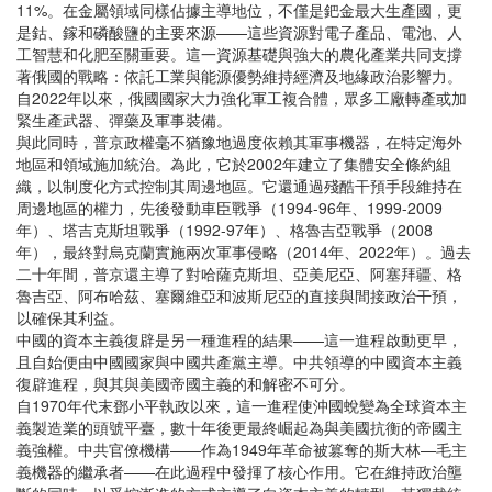
11%。在金屬領域同樣佔據主導地位，不僅是鈀金最大生產國，更
是鈷、鎵和磷酸鹽的主要來源——這些資源對電子產品、電池、人
工智慧和化肥至關重要。這一資源基礎與強大的農化產業共同支撐
著俄國的戰略：依託工業與能源優勢維持經濟及地緣政治影響力。
自2022年以來，俄國國家大力強化軍工複合體，眾多工廠轉產或加
緊生產武器、彈藥及軍事裝備。
與此同時，普京政權毫不猶豫地過度依賴其軍事機器，在特定海外
地區和領域施加統治。為此，它於2002年建立了集體安全條約組
織，以制度化方式控制其周邊地區。它還通過殘酷干預手段維持在
周邊地區的權力，先後發動車臣戰爭（1994-96年、1999-2009
年）、塔吉克斯坦戰爭（1992-97年）、格魯吉亞戰爭（2008
年），最終對烏克蘭實施兩次軍事侵略（2014年、2022年）。過去
二十年間，普京還主導了對哈薩克斯坦、亞美尼亞、阿塞拜疆、格
魯吉亞、阿布哈茲、塞爾維亞和波斯尼亞的直接與間接政治干預，
以確保其利益。
中國的資本主義復辟是另一種進程的結果——這一進程啟動更早，
且自始便由中國國家與中國共產黨主導。中共領導的中國資本主義
復辟進程，與其與美國帝國主義的和解密不可分。
自1970年代末鄧小平執政以來，這一進程使沖國蛻變為全球資本主
義製造業的頭號平臺，數十年後更最終崛起為與美國抗衡的帝國主
義強權。中共官僚機構——作為1949年革命被篡奪的斯大林—毛主
義機器的繼承者——在此過程中發揮了核心作用。它在維持政治壟