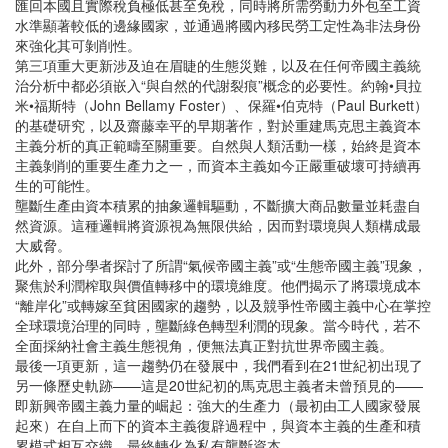
匯回本國且實際稅負極低甚至免稅，同時將所需勞動力外包至工資
水準顯著較低的邊緣國家，並通過將國內移民勞工定性為非法身份
來強化其可剝削性。
第三項重大更新涉及迫在眉睫的生態災難，以及在任何帝國主義統
治分析中都必須嵌入“與自然的代謝裂痕”概念的必要性。約翰•貝拉
米•福斯特（John Bellamy Foster）、保羅•伯克特（Paul Burkett）
的基礎研究，以及齋藤幸平的早期著作，對於重建馬克思主義資本
主義分析的真正範疇至關重要。自然與人類活動一樣，始終是資本
主義剝削的重要生產力之一，而資本主義如今正嚴重破壞可持續再
生的可能性。
壟斷生產由資本積累的抽象邏輯驅動，不斷擴大商品數量並耗盡自
然資源。這種邏輯將資源視為無限供給，因而對環境與人類構成最
大威脅。
此外，部分學者探討了所謂“氣候帝國主義”或“生態帝國主義”現象，
聚焦於利潤榨取與價值轉移中的環境維度。他們揭示了將環境成本
“離岸化”或轉嫁至貧困國家的趨勢，以及競爭性帝國主義中心在掌控
全球環境治理的同時，壟斷綠色轉型利潤的現象。當今時代，若不
全面採納社會主義生態視角，便無法真正對抗世界帝國主義。
最後一項更新，這一趨勢仍在發展中，我們看到在21世紀初出現了
另一條歷史軌跡——這是20世紀初的馬克思主義者未曾預見的——
即新興帝國主義力量的崛起：強大的生產力（最初由工人國家發展
起來）在自上而下的資本主義復辟過程中，與資本主義的生產和積
累模式相互交織，最終轉化為私有壟斷資本。