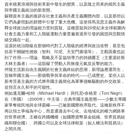
資本積累浪潮與技術革新中發生的變異，以及隨之而來的殖民主義
與帝國主義統治的新形態。
蘇聯資本主義的復辟在社會主義和共產主義團體內部，以及那些以
它們為參照點的群體中引發了重大危機。這使得馬克思主義作為解
釋全球政治的理論能力受到質疑。這種質疑與20世紀末全球範圍內
社會主義力量和工人階級運動力量普遍衰退所引發的困惑與悲觀情
緒交織在一起。
這源於統治階級在那個時代對工人階級的經濟與政治攻勢，甚至包
括若干關鍵性挫敗（智利、印尼、天安門廣場等）。主觀因素也起
到了作用——理論、戰略及不妥協領導力的持續匱乏（主要源於斯
大林主義者）——這阻礙了勞動人民恢復元氣並反擊的能力。
伴隨主流新自由主義關於社會主義終結的思潮，新理論應運而生，
宣稱帝國主義——那個戰爭與革命的時代——已成歷史。某些人以
新考茨基主義的方式將帝國主義簡化為軍事侵略驅動的外交政策，
並預言永久和平的可能性。
例如邁克爾•哈特（Michael Hardt ）與托尼•奈格里（Toni Negri）
在《帝國》（2000年）中主張：古典帝國主義形態——少數主導國
家爭奪殖民地與全球霸權——已被新國際秩序取代。這種新秩序不
再以領土爭端為中心，而是通過去中心化、去地域化的權力網路掌
控世界經濟。主權在跨國機構（如國際貨幣基金組織、世界貿易組
織和聯合國）、跨國公司以及全球法律框架（如人權法和貿易法）
之間共用。