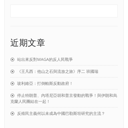
近期文章
站出來反對MAGA的反人民戰爭
《王凡西：他山之石與流放之旅》序二 班國瑞
玻利維亞：打倒帕斯反動政府！
停止特朗普、內塔尼亞胡和普京發動的戰爭！與伊朗和烏
克蘭人民團結在一起！
反殖民主義何以未成為中國巴勒斯坦研究的主流？