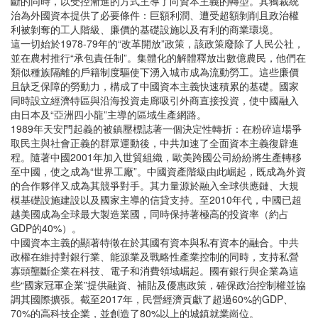
斷的同時，以受控漸進的方式主導了向資本主義的轉型。其獨裁統
治為外國資本提供了必要條件：巨額利潤、遭受超額剝削且政治權
利被剝奪的工人階級、廉價的基礎設施以及有利的商業環境。
這一切始於1978-79年的“改革開放”政策，該政策廢除了人民公社，
並在農村推行“承包責任制”。集體化的解體釋放出數億農民，他們在
類似種族隔離的戶籍制度驅使下湧入城市成為流動勞工。這些廉價
且缺乏保障的勞動力，構成了中國資本主義快速積累的基礎。國家
同時設立經濟特區與沿海投資走廊吸引外商直接投資，使中國融入
由日本及“亞洲四小龍”主導的區域生產網路。
1989年天安門起義的被鎮壓標誌著一個決定性轉折：在粉碎這場爭
取民主與社會正義的群眾運動後，中共加速了全面資本主義復辟進
程。隨著中國2001年加入世貿組織，歐美跨國公司紛紛將生產轉移
至中國，使之成為“世界工廠”。中國資產階級由此崛起，既成為外資
的合作夥伴又成為其競爭對手。其力量源於融入全球供應鏈、大規
模基礎設施建設以及國家主導的信貸支持。至2010年代，中國已超
越美國成為全球最大製造業國，同時保持著極高的投資率（約占
GDP的40%）。
中國資本主義的顯著特徵在於其國有資本與私有資本的融合。中共
政權在維持對銀行業、能源業及戰略性產業控制的同時，支持私營
寡頭壟斷企業在科技、電子和消費領域崛起。國有銀行與企業為這
些“國家冠軍企業”提供融資、補貼及優惠政策，確保政治控制權並協
調其國際擴張。截至2017年，民營經濟貢獻了超過60%的GDP、
70%的高科技企業，並創造了80%以上的城鎮就業崗位。