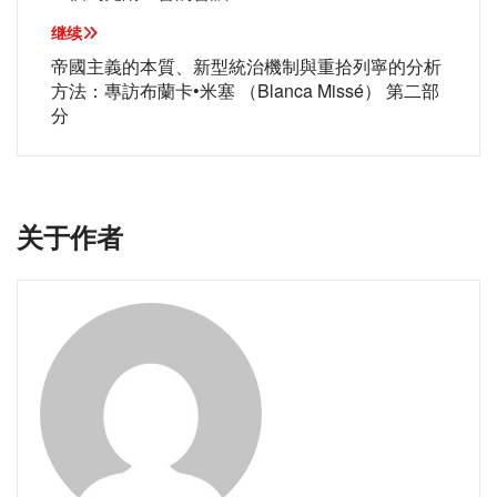
章
导
继续
航
帝國主義的本質、新型統治機制與重拾列寧的分析
方法：專訪布蘭卡•米塞 （Blanca Missé） 第二部
分
关于作者