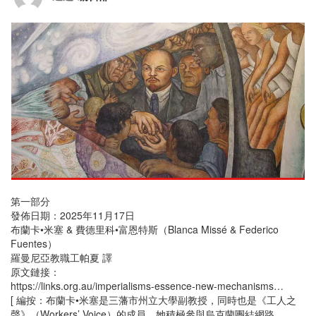
第一部分
發佈日期：2025年11月17日
布蘭卡•米塞 & 費德里科•富恩特斯（Blanca Missé & Federico
Fuentes）
羅曼尼亞教職工帕夏 譯
原文鏈接：
https://links.org.au/imperialisms-essence-new-mechanisms…
[ 編按：布蘭卡•米塞是三藩市州立大學副教授，同時也是《工人之
聲》（Workers’ Voice）的成員，她積極參與烏克蘭團結網路