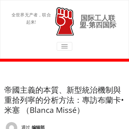
Skip
to
content
全世界无产者，联合
国际工人联
起来!
盟-第四国际
切换导航
帝國主義的本質、新型統治機制與
重拾列寧的分析方法：專訪布蘭卡•
米塞 （Blanca Missé）
通过
编辑部