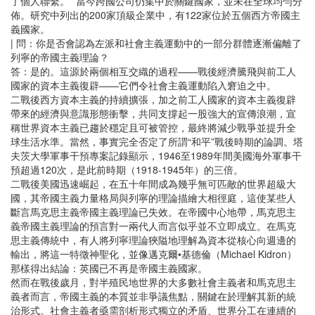
了個人聯繫。” 當今跨國公司仍集中於關鍵國家，並未在全球均勻分
佈。研究中列出的200家頂級企業中，有122家位於五個西方帝國主
義國家。
| 問：你是否會認為左派和社會主義運動中的一部分群體逐漸偏離了
列寧的帝國主義理論？
答：是的。這源於兩個相互交織的過程——戰後經濟騰飛與前工人
國家的資本主義復辟——它們令社會主義運動陷入窘迫之中。
二戰後西方資本主義的持續擴張，加之前工人國家的資本主義復辟
帶來的經濟與意識形態衝擊，共同支撐起一股強大的宣傳浪潮，宣
稱世界資本主義已趨於穩定且可被管控，最終將減少戰爭並提升全
球生活水準。當然，事實完全否定了所謂“和平”戰後時期的論調。塔
夫茨大學軍事干預專案記錄顯示，1946至1989年間美國海外軍事干
預超過120次，是此前時期（1918-1945年）的三倍。
二戰後美國迅速崛起，在五十年間成為幾乎無可匹敵的世界超級大
國，其帝國主義力量格局與列寧的理論描繪大相徑庭，這使某些人
斷言馬克思主義帝國主義理論已失效。在帝國中心地帶，馬克思主
義帝國主義理論的預言對一兩代人而言似乎並不立即成立。在馬克
思主義傳統中，有人將列寧理論狹隘地理解為資本從核心向週邊的
輸出，將這一特徵神聖化，並像邁克爾•基德倫（Michael Kidron）
那樣得出結論：英國已不再是帝國主義國家。
然而在戰後歲月，對半殖民地世界的大多數社會主義者和馬克思主
義者而言，帝國主義的本質並非爭議焦點，關鍵在於理解其新的統
治形式。社會主義者亟需剖析形式獨立的矛盾、世界分工在連續的