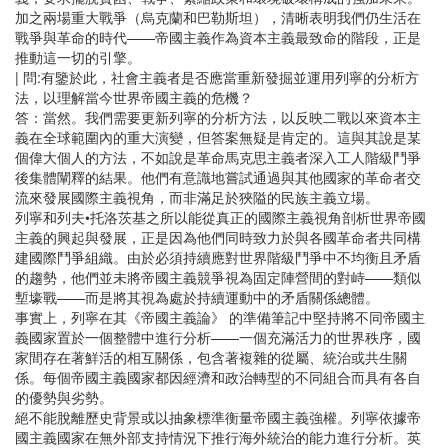
加之兩場重大戰爭（烏克蘭和巴勒斯坦），清晰表明我們仍生活在
戰爭與革命的時代——帝國主義作為資本主義最致命的階段，正是
推動這一切的引擎。
| 問:有鑒於此，社會主義者是否應當重新發掘並運用列寧的分析方
法，以理解當今世界帝國主義的危機？
答：當然。我們需要更新列寧的分析方法，以反映二戰以來資本主
義在全球範圍內的重大演變，但答案無疑是肯定的。這與其說是某
個偉大個人的方法，不如說是革命馬克思主義者深入工人階級鬥爭
後集體闡釋的結果。他們有意識地嘗試通過與其他國家的革命者交
流來發展國際主義視角，而非滿足於狹隘的民族主義立場。
列寧和列夫•托洛茨基之所以能從真正的國際主義視角剖析世界帝國
主義的興起與發展，正是因為他們同時致力於與各國革命者共同構
建國際鬥爭組織。由於必須持續應對世界階級鬥爭中不均衡且矛盾
的趨勢，他們並未將帝國主義競爭視為固定陣營間的對峙——類似
塹壕戰——而是將其視為處於持續運動中的矛盾關係總體。
事實上，列寧在其《帝國主義論》 的準備筆記中堅持將不同帝國主
義國家置於一個整體中進行分析——一個充滿活力的世界秩序，國
家間存在著鮮活的相互關係，包含著複雜的從屬、統治或共生關
係。每個帝國主義國家都因經濟和政治轉型的不同組合而具有各自
的優勢與劣勢。
絕不能脫離歷史背景或以抽象標準衡量帝國主義強權。列寧依據帝
國主義國家在無外部支持情況下推行海外統治的能力進行分析。英