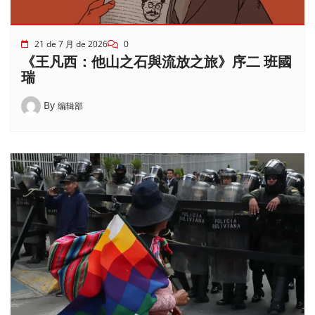
21 de 7 月 de 2026
0
《王凡西：他山之石與流放之旅》序二 班國
瑞
By
编辑部