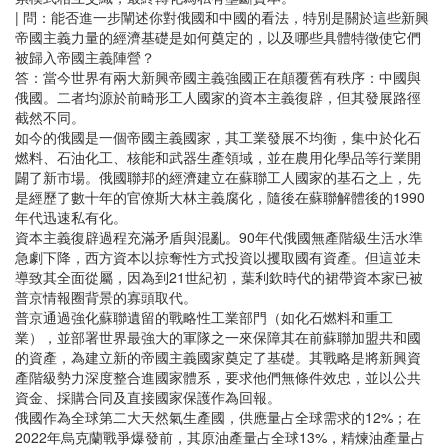
| 問：能否進一步闡述你對俄國和中國的看法，特別是關於這些新興
帝國主義力量的經濟基礎是如何奠定的，以及哪些具體特徵使它們
被歸入帝國主義陣營？
答：當今世界有兩大新興帝國主義強國正在顛覆舊有秩序：中國與
俄國。二者均源於前畸形工人國家的資本主義復辟，但其發展路徑
截然不同。
如今的俄國是一個帝國主義國家，其工業發展不均衡，集中於化石
燃料、石油化工、核能和武器生產領域，並在農用化學品等行業開
闢了新市場。俄國聯邦的經濟建立在蘇聯工人國家的基石之上，先
是經歷了數十年的官僚斯大林主義腐化，隨後在蘇聯解體後的1990
年代迅速私有化。
資本主義復辟過程充滿矛盾與混亂。90年代俄國無產階級生活水準
急劇下降，西方資本以掠奪性方式投資以攫取國有資產。但這並未
導致其全面從屬，因為到21世紀初，葉利欽時代的裙帶資本家已被
普京情報圈背景的寡頭取代。
普京通過強化蘇聯遺留的戰略性工業部門（如化石燃料和重工
業），並部署世界最強大的軍隊之一來保障其在前蘇聯加盟共和國
的資產，為建立新的帝國主義國家奠定了基礎。其戰略是將新興資
產階級勢力深度整合進國家體系，要求他們無條件效忠，並以公共
資金、採購合同及直接國家保護作為回報。
俄國作為全球第二大天然氣生產國，供應量占全球需求的12%；在
2022年烏克蘭戰爭爆發前，其原油產量占全球13%，精煉油產量占