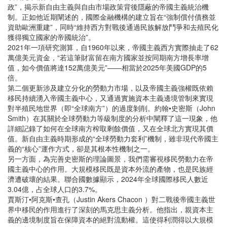
政”，揭示新自由主義與自由市場政策背後隱蔽的帝國主義統治機
制。正如他近期闡述的，國際金融機構的建立旨在“強制償付債務並
資助歐洲重建”，同時“維持西方對戰後通過民族解放鬥爭和去殖民化
獲得獨立國家的帝國統治”。
2021年一項研究測算，自1960年以來，帝國主義西方實際抽走了62
萬億美元資金，“若這筆財富留在南方國家並按同期南方增長率增
值，如今價值將達152萬億美元”——相當於2025年美國GDP的5
倍。
第二個更新涉及建立分化的勞動力市場，以及帝國主義強權既依賴
移民持續湧入帝國主義中心，又通過實施資本主義邊境管制來實現
對半殖民地世界（即“全球南方”）的過度剝削。約翰•史密斯（John
Smith）在其關於全球勞動力等級制度的分析中闡釋了這一現象，他
詳細記錄了如何在全球南方榨取剩餘價值，又在全球北方實現其價
值。新自由主義時期形成的“全球勞動力套利”機制，雖非現代帝國主
義的“核心”運作方式，卻是其根本性機制之一。
另一方面，為完善史密斯的理論圖景，我們需審視移民勞動力在帝
國主義中心的作用。大規模移民既是資本外流的產物，也是民族經
濟遭破壞的結果。聯合國數據顯示，2024年全球國際移民人數近
3.04億，占全球人口的3.7%。
賈斯汀•阿克斯•查孔（Justin Akers Chacon ）對二戰後帝國主義世
界中移民的作用進行了深刻的馬克思主義分析。他指出，親資本主
義的邊境制度旨在保障資本的絕對流動權。這使得利潤得以大規模