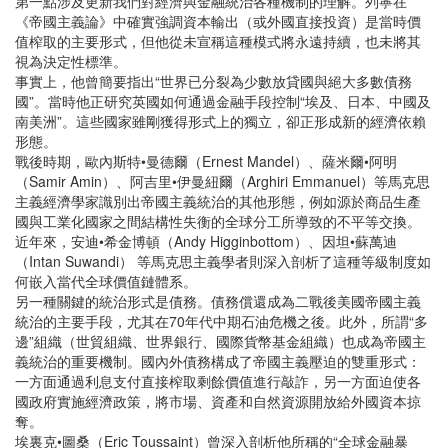
第一點涉及更新我們對經濟與金融統治各種機制的理解。列寧在
《帝國主義論》中確實強調資本輸出（或外國直接投資）是當時價
值榨取的主要形式，但他從未宣稱這種模式將永遠持續，也未將其
視為決定性標準。
事實上，他曾簡要指出“世界已分裂為少數放貸國與絕大多數債務
國”。當時他正研究英國如何通過金融手段控制“埃及、日本、中國及
南美洲”。這些國家雖剛獲得形式上的獨立，卻正形成新的經濟依賴
形態。
戰後時期，歐內斯特•曼德爾（Ernest Mandel）、薩米爾•阿明
（Samir Amin）、阿吉里•伊曼紐爾（Arghiri Emmanuel）等馬克思
主義經濟學家識別出帝國主義統治的其他形態，例如源於商品生產
國與工業化國家之間結構性失衡的全球分工所導致的不平等交換。
近年來，安迪•希金博頓（Andy Higginbottom）、因坦•蘇萬迪
（Intan Suwandi） 等馬克思主義學者則深入剖析了這種等級制度如
何嵌入當代全球價值鏈體系。
另一種關鍵的統治形式是債務。債務償還成為二戰後美國帝國主義
統治的主要手段，尤其在70年代中期石油危機之後。此外，所謂“多
邊”組織（世貿組織、世界銀行、國際貨幣基金組織）也成為帝國主
義統治的重要機制。國內外債務構成了帝國主義壓迫的雙重形式：
一方面通過利息支付直接榨取剩餘價值進行敲詐，另一方面迫使各
國政府實施經濟政策，將市場、資產和自然資源開放給外國資本掠
奪。
埃裏克•圖桑（Eric Toussaint）曾深入剖析他所稱的“全球金融暴