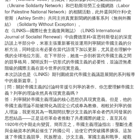
（Ukraine Solidarity Network）和巴勒斯坦勞工全國網路（Labor
for Palestine National Network）的相關活動，此外還與阿什利•史
密斯（Ashley Smith）共同主持真實新聞網的播客系列《無例外團
結》 （Solidarity Without Exception）。
在《LINKS—國際社會主義復興雜誌》（LINKS International
Journal of Socialist Renewal）中由費德里科•富恩特斯發起的深度
訪談上半部分中，米塞主張重新審視並運用列寧關於帝國主義的分
析方法，同時提出有必要在當代語境下加以更新，尤其是在理解中
俄的全球地位方面。在下半部分，她進一步剖析當代帝國主義之間
的競爭格局，闡明反對一切形式的帝國主義的必要性，並論證無產
階級的國際主義在當今世界的現實意義。
本次訪談也是《LINKS》期刊圍繞當代帝國主義議題展開的系列報導
中的最新篇章。]
| 問：關於帝國主義的討論時常援引列寧的著作。你怎麼理解帝國主
義？列寧的理論依然具有現實意義嗎？
答：列寧關於帝國主義理論的核心思想仍具現實意義。但是，他的
帝國主義理論不能被簡化為固定公式或奉為教條。相較於列寧的個
人理論，我更視其為一戰期間抗擊沙文主義的革命者們共同發展的
思想結晶——正是這些革命者推動了共產國際的建立，直至其在
1920年代中期走向變質。簡而言之，帝國主義理論指出：壟斷生產
與金融資本的興起催生了跨國公司，迫使它們突破國界擴張。這加
速了帝國主義競爭、民族壓迫、沙文主義、軍國主義和戰爭。縱觀