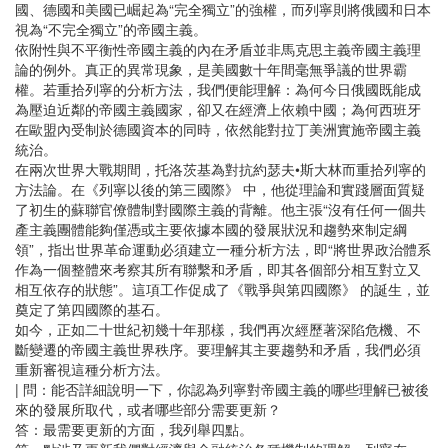
國、德國和美國已崛起為“完全獨立”的強權，而列寧則將俄國和日本
視為“不完全獨立”的帝國主義。
依附性與不平衡性帝國主義的內在矛盾並非馬克思主義帝國主義理
論的例外。真正的異常現象，是美國數十年間毫無爭議的世界霸
權。若重拾列寧的分析方法，我們便能理解：為何今日俄國既能成
為壓迫近鄰的帝國主義國家，卻又在經濟上依賴中國；為何西班牙
在歐盟內受制於德國資本的同時，依然能對拉丁美洲實施帝國主義
統治。
在兩次世界大戰期間，托洛茨基為對抗約瑟夫•斯大林而重拾列寧的
方法論。在《列寧以後的第三國際》 中，他從理論和實踐層面質疑
了初生的蘇聯官僚體制對國際主義的背離。他主張“沒有任何一個共
產主義團體能夠僅憑或主要依據本國的發展狀況和趨勢來制定綱
領”，指出世界革命運動必須建立一種分析方法，即“將世界政治體系
作為一個整體來考察其所有聯繫和矛盾，即其各個部分相互對立又
相互依存的狀態”。這項工作促成了《戰爭與第四國際》 的誕生，並
奠定了第四國際的基石。
如今，正如二十世紀初幾十年那樣，我們再次經歷著深陷危機、不
斷變遷的帝國主義世界秩序。要理解其主要趨勢和矛盾，我們必須
重新審視這種分析方法。
| 問：能否詳細說明一下，你認為列寧對帝國主義的哪些理解已被後
來的發展所取代，或者哪些部分需要更新？
答：最需要更新的方面，我列舉四點。