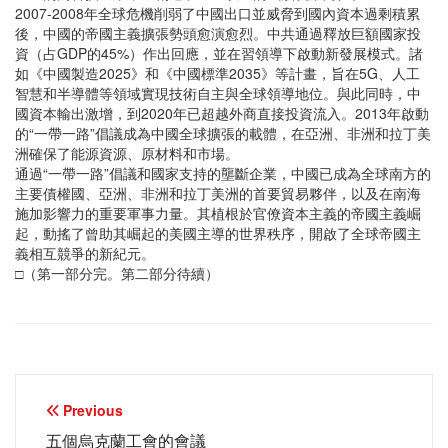
2007-2008年全球危機削弱了中國出口並威脅到國內資本過剩積累
後，中國的帝國主義擴張勢頭愈演愈烈。中共通過釋放巨額國家投
資（占GDP的45%）作出回應，並在習領導下啟動新發展模式。諸
如《中國製造2025》和《中國標準2035》等計畫，旨在5G、人工
智慧和半導體等領域實現技術自主與全球領導地位。與此同時，中
國資本輸出激增，到2020年已超越外商直接投資流入。2013年啟動
的“一帶一路”倡議成為中國全球擴張的載體，在亞洲、非洲和拉丁美
洲確保了能源資源、原材料和市場。
通過“一帶一路”倡議和國家支持的壟斷企業，中國已成為全球南方的
主要債權國、亞洲、非洲和拉丁美洲的首要貿易夥伴，以及在南海
施加影響力的重要軍事力量。其植根於官僚資本主義的帝國主義崛
起，動搖了曾助其崛起的美國主導的世界秩序，開啟了全球帝國主
義相互競爭的新紀元。
□（第一部分完。第二部分待續）
文
Previous
五個烏克蘭工會的會議