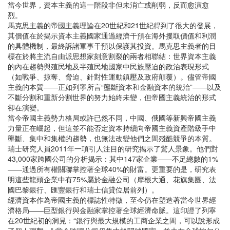
當今世界，資本主義的這一階段非但未消亡或削弱，反而愈演愈
烈。
馬克思主義的帝國主義理論在20世紀和21世紀得到了很大的發展，
其價值在於揭示資本主義國家通過經濟干預在海外攫取價值和利潤
的具體機制，最終訴諸軍事干預以保護其投資。馬克思主義者的目
標在於將主流自由派思想家刻意割裂的兩者相聯結：世界資本主義
的內在趨勢與殖民地及半殖民地國家中民族壓迫的政治表現形式
（如戰爭、掠奪、脅迫、針對性運動鎮壓及政府顛覆）。儘管帝國
主義的本質——正如列寧所言“壟斷資本和金融資本的統治”——以及
不斷分割和重新分割世界的努力始終未變，但帝國主義統治的形式
卻在演變。
當今帝國主義勢力格局或許已然不同，中國、俄國等新興帝國主義
力量正在崛起，但這並不能否定資本持續向帝國主義資產階級手中
壟斷、集中和集權的趨勢，也無法改變他們之間殘酷競爭的本質。
瑞士研究人員2011年一項引人注目的研究揭示了驚人景象。他們對
43,000家跨國公司的分析揭示：其中147家企業——不足總數的1%
——通過所有權關聯掌控著全球40%的財富。更重要的是，研究表
明這些龍頭企業中有75%屬於金融公司（摩根大通、花旗集團、法
國巴黎銀行、匯豐銀行和瑞士信貸位居前列）。
經濟資本作為帝國主義的標誌性特徵，至今仍在塑造著當今世界經
濟格局——巨型銀行與金融家掌控著全球經濟命脈。這印證了列寧
在20世紀初的洞見：“銀行與最大規模的工商企業之間，可以說形成