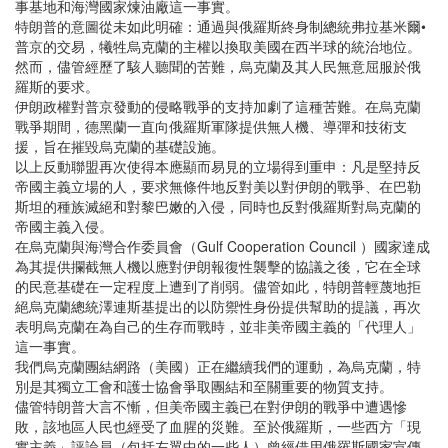
事基地和海灣國家煉油廠這一事實。
特朗普的意圖從未如此明確：通過與俄羅斯終身制總統弗拉基米爾•
普京的交易，犧牲烏克蘭的主權以換取美國在西半球的統治地位。
然而，儘管經歷了駭人聽聞的苦難，烏克蘭及其人民無意屈服於俄
羅斯的要求。
伊朗政權對普京發動的侵略戰爭的支持加劇了這種苦難。在烏克蘭
戰爭期間，德黑蘭一直向俄羅斯軍隊提供無人機、導彈和技術支
援，旨在摧毀烏克蘭的基礎設施。
以上反動聯盟再次使得本應顯而易見的立場得到重申：凡是堅持反
帝國主義立場的人，要求無條件地反對美以對伊朗的戰爭、在巴勒
斯坦的種族滅絕和對黎巴嫩的入侵，同時也反對俄羅斯對烏克蘭的
帝國主義入侵。
在烏克蘭與海灣合作委員會（Gulf Cooperation Council ）國家達成
為其提供攔截無人機以應對伊朗報復性襲擊的協議之後，它在全球
的民意基礎在一定程度上遭到了削弱。儘管如此，特朗普輕蔑地拒
絕烏克蘭總統澤連斯基提出的以防禦性身份提供幫助的提議，再次
表明烏克蘭在為自己的生存而戰時，並非美帝國主義的「代理人」
這一事實。
我們烏克蘭團結網路（美國）正在繼續我們的運動，為烏克蘭，特
別是其獨立工會和護士協會爭取團結和至關重要的物質支持。
儘管特朗普大言不慚，但美帝國主義已在對伊朗的戰爭中遭遇慘
敗，該地區人民也經受了血腥的災難。至於俄羅斯，一些西方「現
實主義」評論員（包括左翼中的一些人）曾經借用俄羅斯國家宣傳