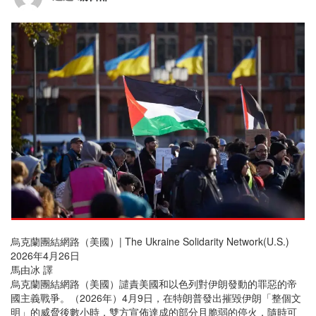
烏克蘭團結網路（美國）| The Ukraine Solidarity Network(U.S.)
2026年4月26日
馬由冰 譯
烏克蘭團結網路（美國）譴責美國和以色列對伊朗發動的罪惡的帝
國主義戰爭。（2026年）4月9日，在特朗普發出摧毀伊朗「整個文
明」的威脅後數小時，雙方宣佈達成的部分且脆弱的停火，隨時可