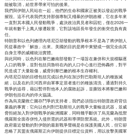
能被取消，給世界帶來可怕的後果。
我們與伊朗人民站在一起，他們的生命和國家正被美以發起的戰爭
摧毀。這不代表我們支持那個專制又殘暴的伊朗政權，它在多年來
一直對其本國人民發動戰爭，處決政治異見者和囚犯，僅在2026一
年就有數千上萬人慘遭殺害，它對該地區長年發生的衝突也負有責
任。
特朗普和以色列總理內塔尼亞胡發動的戰爭根本不是為了將伊朗人
民從暴政中「解放」出來。美國的目的是將中東變成一個完全由其
自身主導的威權統治實體。
與此同時，以色列在黎巴嫩南部發動了一場旨在兼併和大規模驅逐
人口的戰爭，並對包括貝魯特在內的人口中心進行恐怖轟炸，對平
民造成了大量殺傷，威脅到黎巴嫩的根本生存權利。
內塔尼亞胡的目標包括完成以色列在加沙對巴勒斯坦人的種族滅
絕，以及在約旦河西岸由軍事定居者進行的種族清洗，通過對持久
戰爭的追尋，藉以暫停對他本人的腐敗起訴，並撕毀本將黎巴嫩和
伊朗包括在內的停火協議。
作為烏克蘭救亡圖存鬥爭的支持者，我們必須指出特朗普政府背信
棄義的事實：它向以色列對巴勒斯坦人的戰爭大量輸送武器，並威
脅拒絕加入對伊朗戰爭的歐洲國家，同時幾乎斷供了烏克蘭為抵禦
俄羅斯全面吞併性入侵所需的武器和導彈防禦系統。此外，特朗普
政府最近發動的對伊朗的最新戰爭聲稱是在保護美國人民，但它卻
忽略了其盟友俄羅斯正向伊朗提供目標定位資料，用以攻擊美國軍