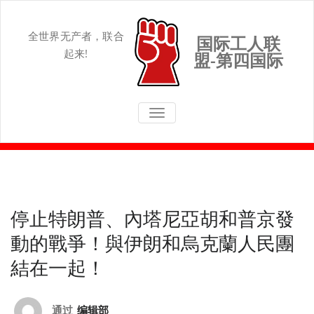
Skip
to
content
全世界无产者，联合
国际工人联
起来!
盟-第四国际
切换导航
停止特朗普、內塔尼亞胡和普京發
動的戰爭！與伊朗和烏克蘭人民團
結在一起！
通过
编辑部