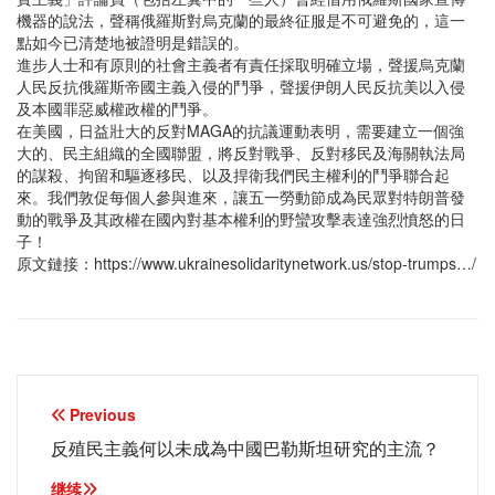
機器的說法，聲稱俄羅斯對烏克蘭的最終征服是不可避免的，這一
點如今已清楚地被證明是錯誤的。
進步人士和有原則的社會主義者有責任採取明確立場，聲援烏克蘭
人民反抗俄羅斯帝國主義入侵的鬥爭，聲援伊朗人民反抗美以入侵
及本國罪惡威權政權的鬥爭。
在美國，日益壯大的反對MAGA的抗議運動表明，需要建立一個強
大的、民主組織的全國聯盟，將反對戰爭、反對移民及海關執法局
的謀殺、拘留和驅逐移民、以及捍衛我們民主權利的鬥爭聯合起
來。我們敦促每個人參與進來，讓五一勞動節成為民眾對特朗普發
動的戰爭及其政權在國內對基本權利的野蠻攻擊表達強烈憤怒的日
子！
原文鏈接：https://www.ukrainesolidaritynetwork.us/stop-trumps…/
文
Previous
章
反殖民主義何以未成為中國巴勒斯坦研究的主流？
导
继续