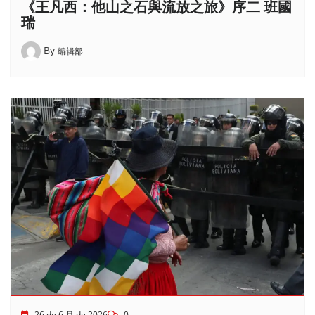
《王凡西：他山之石與流放之旅》序二 班國
瑞
By
编辑部
26 de 6 月 de 2026
0