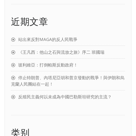
近期文章
站出來反對MAGA的反人民戰爭
《王凡西：他山之石與流放之旅》序二 班國瑞
玻利維亞：打倒帕斯反動政府！
停止特朗普、內塔尼亞胡和普京發動的戰爭！與伊朗和烏
克蘭人民團結在一起！
反殖民主義何以未成為中國巴勒斯坦研究的主流？
类别